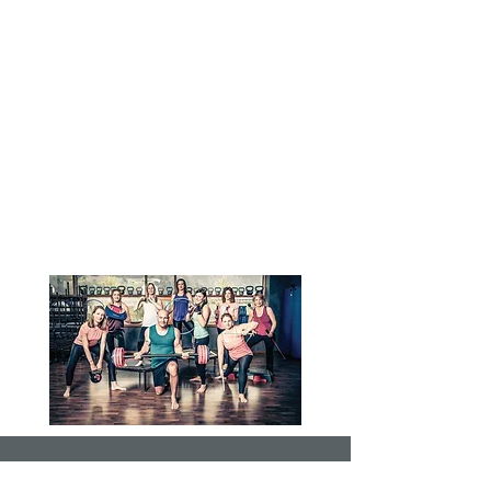
Einsteigerangebot kräftigt Ihren
Körper, verbessert Ihre Haltung
und bringt Sie abwechslungsreich
in Form. Mit dabei sind
verschiedene Geräte wie
Gymnastikball, Schwungstab,
Gewichte, Brasils, Bänder,
Trampolin, uvm.