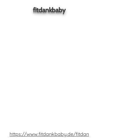
fitdankbaby
Infos zu:​
Fitdankbaby Pre
https://www.fitdankbaby.de/fitdan
kbaby-pre/
Fitdankbaby Rückbildung
https://www.fitdankbaby.de/fitdan
kbaby-rueckbildung/
Fitdankbaby Mini
https://www.fitdankbaby.de/fitdan
kbaby-mini/
Fitdankbaby Maxi
https://www.fitdankbaby.de/fitdan