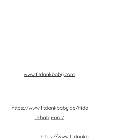
angeboten. Und ständig werden es
mehr! fitdankbaby bietet
Lizenzierungen für Fachleute der
Fitnessbranche sowie Einrichtungen
wie Fitnessstudios, Hebammen-
und Physiotherapiepraxen.
Mehr Information zu Kursen unter
www.fitdankbaby.com
Infos zu:
Fitdankbaby Pre
https://www.fitdankbaby.de/fitda
nkbaby-pre/
Fitdankbaby
Rückbildung
https://www.fitdankb