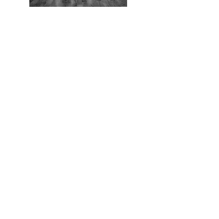
Auch aktive Sportler sollten gezielt
etwas für die Stabilität des ganzen
Körpers tun. Functional Fitness ist
ein optimales Ausgleichs- und
Ergänzungstraining, mit dem Sie
Ihre Leistungsfähigkeit von Grund
auf steigern. Balance-, Elastizitäts-
und Kraftübungen werden bei
diesem intensiven Training in
komplexen Bewegungsabläufen
kombiniert. Dabei wird besonders
auf die Kräftigung des
Körperkerns Wert gelegt.
Entsprechend Ihrer