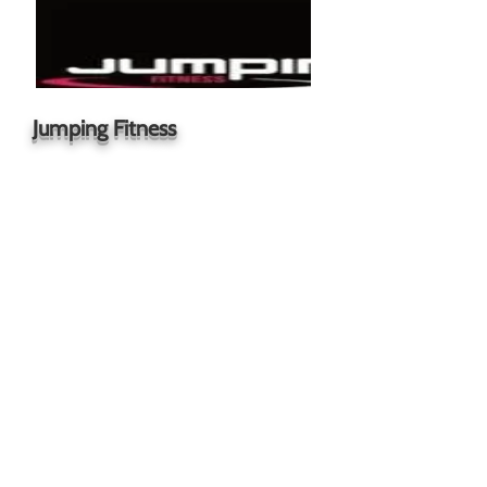
Jumping Fitness
Das ultimative Ausdauer- und
Krafttraining mit dem Trampolin.
Auf der Suche nach einem
Fitnessprogramm, das
motivierend, effektiv und für jeden
geeignet ist, wurde ein einzigartiges
Power Workout auf einem
speziellen Minitrampolin entwickelt.
Jumping ist eine Kombination aus
hochdynamischem