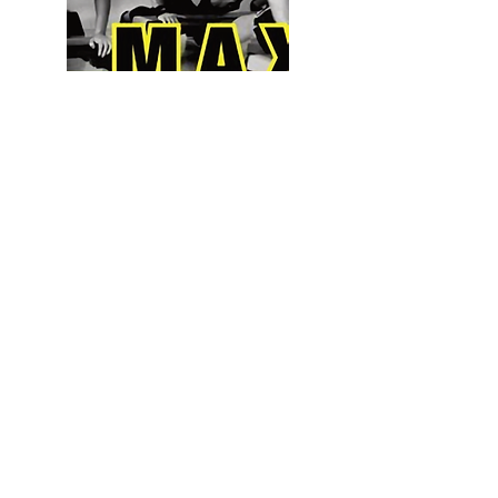
Das M.A.X.-Training zählt zu den
neuesten Trends, die aus dem
Ausland nach Deutschland
schwappen und Fitness-Fans ins
Schwitzen bringen. In nur 30
Minuten kann man reichlich
Kalorien purzeln lassen und zu
cooler Musik seinen Körper in Form
bringen.
Wofür steht M.A.X.?
Das M steht für MUSCLE: Als
Ganzkörpertraining bringt dieses