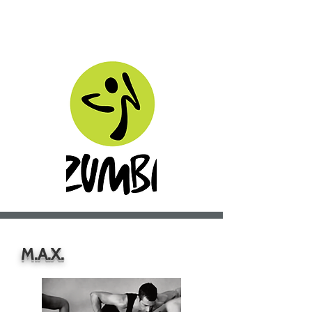
sprühst du nur so vor Energie und
fühlst dich einfach toll!
M.A.X.