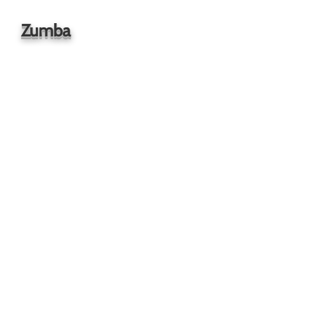
Zumba
Das ziemlich coolste Workout
überhaut. Abtanzen zu toller Musik
mit großartigen Leuten und dabei
noch eine Menge Kalorien
verbrennen, ohne, dass man es
überhaupt merkt !
Ein komplettes Workout, das
Elemente aus dem Fitness-,
Kardio- und Muskelaufbautraining
sowie Übungen für Balance und
Flexibilität kombiniert. Jedes Mal,
wenn du aus dem Kurs kommst,