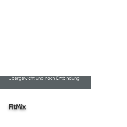
Ausdauertraining und
energiegeladener Musik - das
perfekte Zusammenspiel
kraftvoller Elemente und
sprintähnlicher Sprünge. Bei uns
auch als Jumping Intervall mit
kombiniertem Hitt Training und als
Jumping + für Einsteiger mit
Übergewicht und nach Entbindung
FitMix
Dieses trendige Gymnastik-