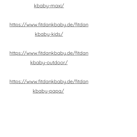
kbaby-maxi/
Fitdankbaby Kids
https://www.fitdankbaby.de/fitdan
kbaby-kids/
Fitdankbaby Outdoor
https://www.fitdankbaby.de/fitdan
kbaby-outdoor/
Fitdankbaby Papa
https://www.fitdankbaby.de/fitdan
kbaby-papa/
Kurse für Babys gibt es viele:
Babyschwimmen, Babymassage
und natürlich die Krabbelgruppe.