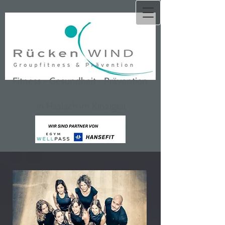
Fitness - Gesundheit - Prävention
i
n Haslach im Kinzigtal